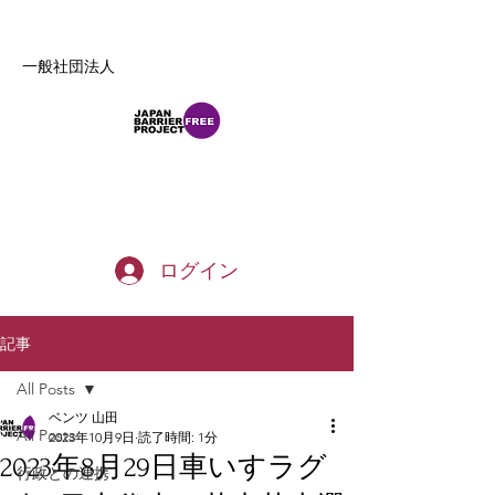
一般社団法人
b_tommy_s@yahoo.co.jp
ログイン
記事
All Posts
ベンツ 山田
All Posts
2023年10月9日
読了時間: 1分
2023年8月29日車いすラグ
行政との連携