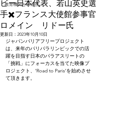
ビー日本代表、若山英史選
教育機関との連携
手✖️フランス大使館参事官
ロメイン リドー氏
更新日：
2023年10月10日
ジャパンバリアフリープロジェクト
は、来年のパリパラリンピックでの活
躍を目指す日本のパラアスリートの
「挑戦」にフォーカスを当てた映像プ
ロジェクト、‘Road to Paris’を始めさせ
て頂きます。