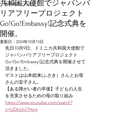
共和国大使館でジャパンバ
教育機関との連携
リアフリープロジェクト
Go!Go!Embassy!記念式典を
開催。
更新日：
2024年10月15日
先日10月9日、
ドミニカ共和国大使館で
ジャパンバリアフリープロジェクト
Go!Go!Embassy!記念式典を開催させて
頂きました。
ゲストは山本総来(ふさき）さんとお母
さんの宜子さん。
【ある障がい者の卒後】子どもの人生
を充実させるための母の取り組み
https://www.youtube.com/watch?
v=LIOnLh77Hyg