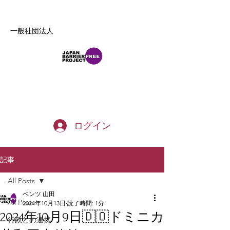
一般社団法人
b_tommy_s@yahoo.co.jp
ログイン
記事
All Posts
ベンツ 山田
All Posts
2024年10月13日
読了時間: 1分
2024年10月9日🇩🇴ドミニカ
行政との連携