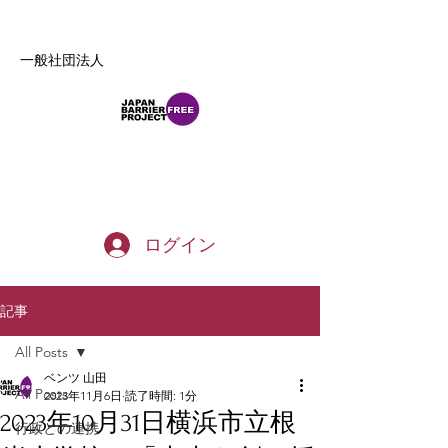
一般社団法人
b_tommy_s@yahoo.co.jp
ログイン
記事
All Posts
ベンツ 山田
All Posts
2023年11月6日
読了時間: 1分
2023年10月31日横浜市立根
行政との連携