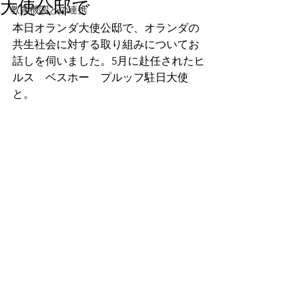
大使公邸で
教育機関との連携
本日オランダ大使公邸で、オランダの
共生社会に対する取り組みについてお
話しを伺いました。5月に赴任されたヒ
ルス　ベスホー　プルッフ駐日大使
と。