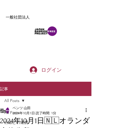
一般社団法人
b_tommy_s@yahoo.co.jp
ログイン
記事
All Posts
ベンツ 山田
All Posts
2024年10月1日
読了時間: 1分
2024年10月1日🇳🇱オランダ
行政との連携