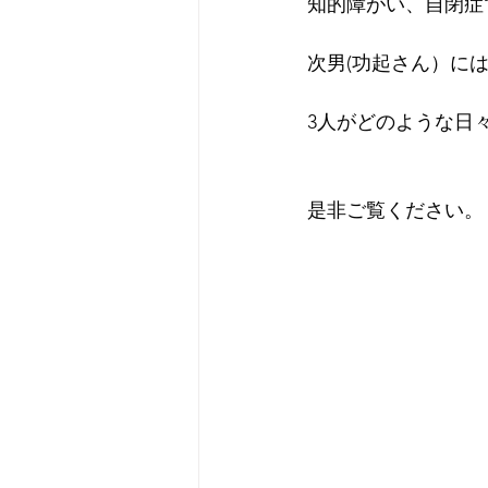
知的障がい、自閉症
次男(功起さん）に
3人がどのような日
是非ご覧ください。