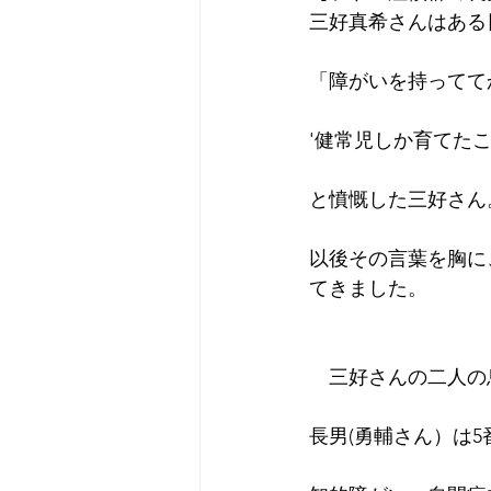
三好真希さんはある
「障がいを持ってて
'健常児しか育てた
と憤慨した三好さん
以後その言葉を胸に
てきました。
　三好さんの二人の
長男(勇輔さん）は