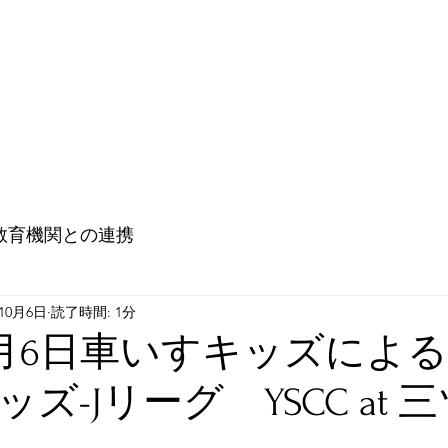
教育機関との連携
大使館との連携（Go ! Go ! Embassy !)
未来
教育機関との連携
年10月6日
読了時間: 1分
10月6日車いすキッズによる
ズ-Jリーグ YSCC at 