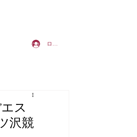
b_tommy_s@yahoo.co.jp
ログイン
を創る授業
その他
’エス
三ツ沢競