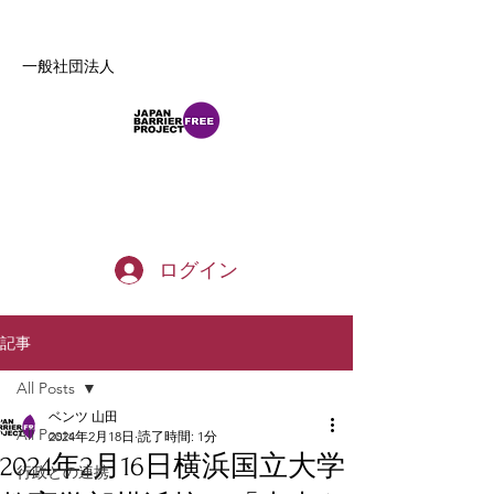
一般社団法人
b_tommy_s@yahoo.co.jp
ログイン
記事
All Posts
ベンツ 山田
All Posts
2024年2月18日
読了時間: 1分
2024年2月16日横浜国立大学
行政との連携