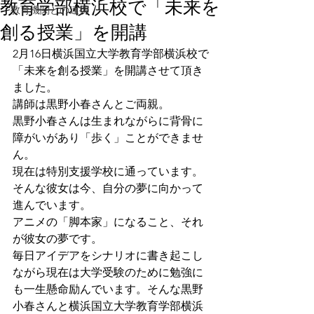
教育学部横浜校で「未来を
教育機関との連携
創る授業」を開講
2月16日横浜国立大学教育学部横浜校で
「未来を創る授業」を開講させて頂き
ました。
講師は黒野小春さんとご両親。
黒野小春さんは生まれながらに背骨に
障がいがあり「歩く」ことができませ
ん。
現在は特別支援学校に通っています。
そんな彼女は今、自分の夢に向かって
進んでいます。
アニメの「脚本家」になること、それ
が彼女の夢です。
毎日アイデアをシナリオに書き起こし
ながら現在は大学受験のために勉強に
も一生懸命励んでいます。そんな黒野
小春さんと
横浜国立大学教育学部横浜