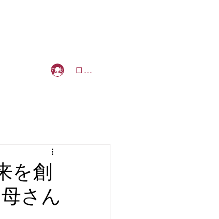
b_tommy_s@yahoo.co.jp
ログイン
を創る授業
その他
未来を創
お母さん