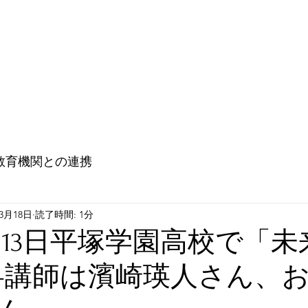
教育機関との連携
大使館との連携（Go ! Go ! Embassy !)
未来
教育機関との連携
年3月18日
読了時間: 1分
3月13日平塚学園高校で「
-講師は濱崎瑛人さん、