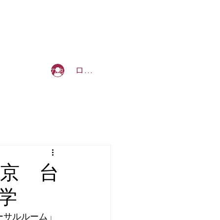
b_tommy_s@yahoo.co.jp
ログイン
を創る授業
その他
東京 台
学
ーサルルーム」