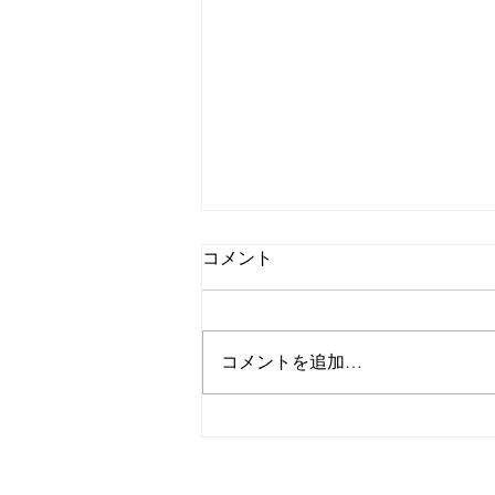
コメント
コメントを追加…
2026年7月23日【頚髄損傷の元
体操選手、視覚障害の妻の前
で大車輪に挑む】