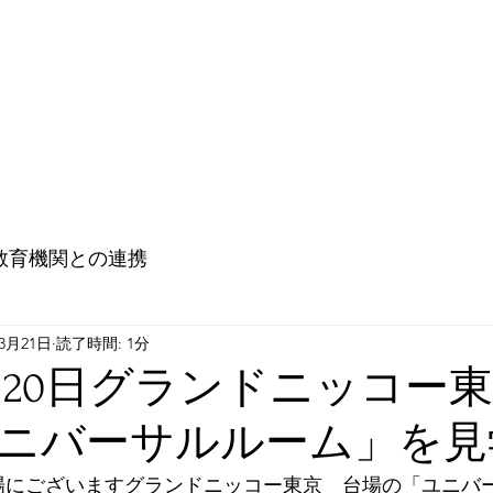
教育機関との連携
大使館との連携（Go ! Go ! Embassy !)
未来
教育機関との連携
年3月21日
読了時間: 1分
年3月20日グランドニッコー
ニバーサルルーム」を見
台場にございますグランドニッコー東京　台場の「ユニバ