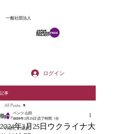
一般社団法人
b_tommy_s@yahoo.co.jp
ログイン
記事
All Posts
ベンツ 山田
All Posts
2024年3月25日
読了時間: 1分
2024年3月25日ウクライナ大
行政との連携