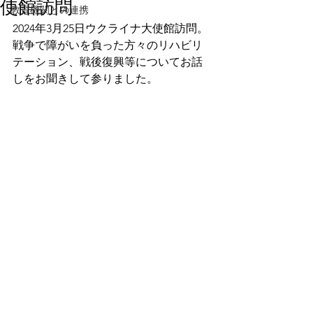
使館訪問
教育機関との連携
2024年3月25日ウクライナ大使館訪問。
戦争で障がいを負った方々のリハビリ
テーション、戦後復興等についてお話
しをお聞きして参りました。