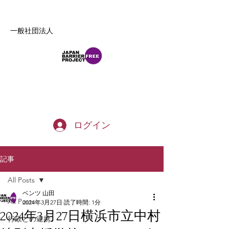
一般社団法人
b_tommy_s@yahoo.co.jp
ログイン
記事
All Posts
ベンツ 山田
All Posts
2024年3月27日
読了時間: 1分
2024年3月27日横浜市立中村
行政との連携