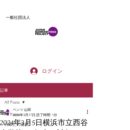
一般社団法人
b_tommy_s@yahoo.co.jp
ログイン
記事
All Posts
ベンツ 山田
All Posts
2024年3月17日
読了時間: 1分
2024年3月5日横浜市立西谷
行政との連携