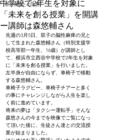
中学校で2年生を対象に
教育機関との連携
「未来を創る授業」を開講
ー講師は森悠輔さん
先週の3月5日、双子の脳性麻痺の兄と
して生まれた森悠輔さん（特別支援学
校高等部一年生、16歳）が講師とし
て、横浜市立西谷中学校で2年生を対象
に「未来を創る授業」を行いました。
左半身が自由にならず、車椅子で移動
する森悠輔さん。
車椅子ラグビー、車椅子チアーと多く
の事にチャレンジしながら人生を楽し
く前に進めています。
将来の夢は「タクシー運転手」そんな
森悠さんの今までを映像でご覧になっ
て頂いた後に、生徒さん達との交流授
業が始まりました。