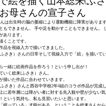
で絵を描く山本総来(ふ
お母さんの宣子さん
さんは出生時の脳の萎縮により運動機能に障害がありま
ともできません。 手や足を動かすこともできません。 
があります。
描くことです。
作品を視線入力で描いてきました。
(ふさき）さんの日常そして視線入力で「絵」を描いて
ら一緒に絵画作品を作ろう！という申し出が！
ていく総来(ふさき）さん。
が描いた作品に合わせていきます。
(ふさき）さんと西谷中学校2年4組のコラボ作品が完成
上に若年層には障がい者に対する先入観や壁が少ない気
！という気持ち、私も見習いたいと思います。 
「眠っている」才能がある、ということを総来さんから