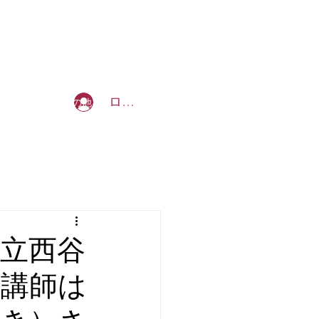
b_tommy_s@yahoo.co.jp
ログイン
を創る授業
その他
浜市立西谷
は講師は