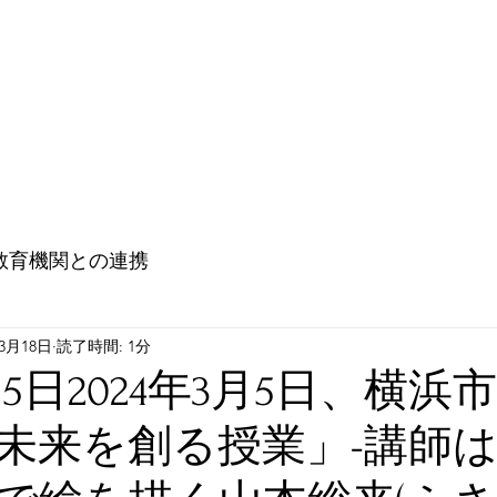
教育機関との連携
大使館との連携（Go ! Go ! Embassy !)
未来
教育機関との連携
年3月18日
読了時間: 1分
3月5日2024年3月5日、横
未来を創る授業」-講師