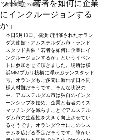
ッド号「若者を如何に企業
教育機関との連携
にインクルージョンする
か」
本日5月13日、横浜で開催されたオラン
ダ大使館・アムステルダム市・ランド
スタッド共催「若者を如何に企業にイ
ンクルージョンするか」というイベン
トに参加させて頂きました。場所は横
浜MMプカリ桟橋に浮かぶランスタッド
号。オランダもご多聞に漏れず日本同
様人材難だそうです。そんな状況の
中、アムステルダム市は独自のインタ
ーンシップを始め、企業と若者のミス
マッチングを減らすことでアムステル
ダム市の生産性を大きく向上させてい
るそうです。オランダ全土にこのシス
テムを広げる予定だそうです。障がい