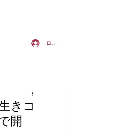
b_tommy_s@yahoo.co.jp
ログイン
を創る授業
その他
も生きコ
で開