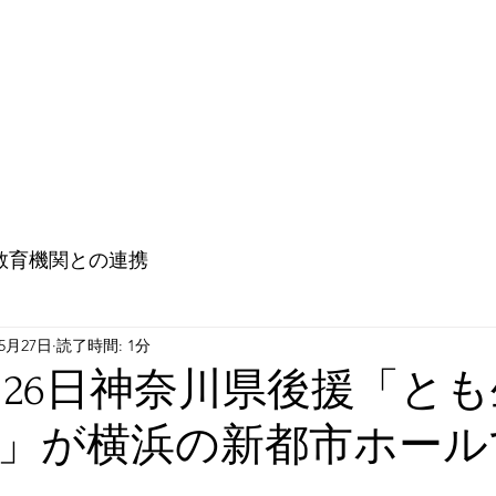
教育機関との連携
大使館との連携（Go ! Go ! Embassy !)
未来
教育機関との連携
年5月27日
読了時間: 1分
年5月26日神奈川県後援「と
」が横浜の新都市ホール