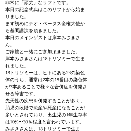
非常に「頑丈」なリフトです。
本日の記念式典はこのリフトから始ま
りました。
まず初めにテオ・ペータス全権大使か
ら基調講演を頂きました。​
本日のメインゲストは岸本みさきさ
ん。
ご家族と一緒にご参加頂きました。
岸本みさきさんは18トリソミーで生ま
れました。
18トリソミーは、ヒトにある23の染色
体のうち、通常は2本の18番目の染色体
が3本あることで様々な合併症を併発さ
せる障害です。
先天性の疾患を併発することが多く、
胎児の段階で流産や死産になることが
多いとされており、出生児の1年生存率
は10%〜30％程度と言われています。
みさきさんは、18トリソミーで生ま