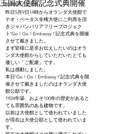
王国大使館記念式典開催
教育機関との連携
昨日5月9日14時からオランダ大使館で
テオ・ペータス全権大使にご列席を頂
きジャパンバリアフリープロジェク
ト’Go ! Go ! Embassy !'記念式典を開催
させて戴きました。
まず皆様に是非お伝えしたいのはオラ
ンダ大使館からしていただいたとても
優しい「ご配慮」です。
私は感動しました。
本日’Go ! Go ! Embassy !'記念式典を開
催させて戴きましたのはオランダ大使
館公邸です。
1924年築、およそ100年の歴史があると
ても雰囲気のある建物です。
以前は大使館として使われていました
が現在は大使公邸として使われていま
す。