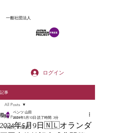
一般社団法人
b_tommy_s@yahoo.co.jp
ログイン
記事
All Posts
ベンツ 山田
All Posts
2024年5月10日
読了時間: 3分
2024年5月9日🇳🇱オランダ
行政との連携