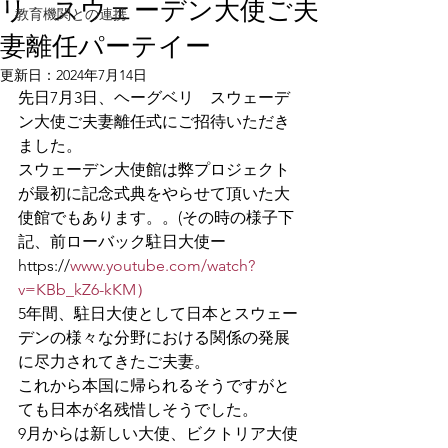
リ スウェーデン大使ご夫
教育機関との連携
妻離任パーテイー
更新日：
2024年7月14日
先日7月3日、ヘーグベリ　スウェーデ
ン大使ご夫妻離任式にご招待いただき
ました。
スウェーデン大使館は弊プロジェクト
が最初に記念式典をやらせて頂いた大
使館でもあります。。(その時の様子下
記、前ローバック駐日大使ー
https://
www.youtube.com/watch?
v=KBb_kZ6-kKM）
5年間、駐日大使として日本とスウェー
デンの様々な分野における関係の発展
に尽力されてきたご夫妻。
これから本国に帰られるそうですがと
ても日本が名残惜しそうでした。
9月からは新しい大使、ビクトリア大使