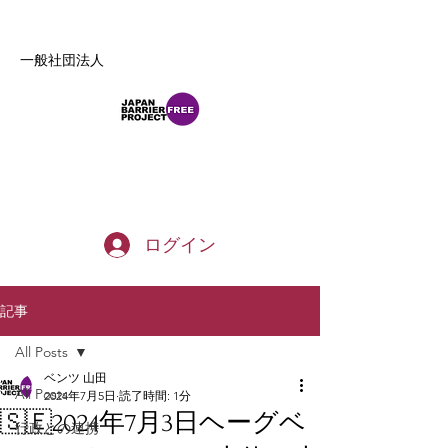
一般社団法人
b_tommy_s@yahoo.co.jp
ログイン
記事
All Posts
ベンツ 山田
All Posts
2024年7月5日
読了時間: 1分
🇸🇪2024年7月3日ヘーグベ
行政との連携