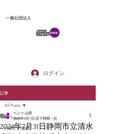
一般社団法人
b_tommy_s@yahoo.co.jp
ログイン
記事
All Posts
ベンツ 山田
All Posts
2024年8月1日
読了時間: 1分
2024年7月31日静岡市立清水
行政との連携