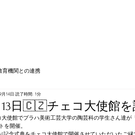
教育機関との連携
大使館との連携（Go ! Go ! Embassy !)
未来
教育機関との連携
年9月14日
読了時間: 1分
9月13日🇨🇿チェコ大使館
エコ大使館でプラハ美術工芸大学の陶芸科の学生さん達が
トを開催。
bassy!記念式典をチェコ大使館で開催させていただいたご