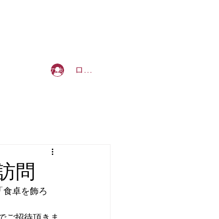
b_tommy_s@yahoo.co.jp
ログイン
を創る授業
その他
を訪問
「食卓を飾ろ
縁でご招待頂きま