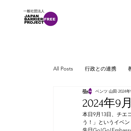
一般社団法人
ホーム
概要
ニュース
All Posts
行政との連携
ベンツ 山田
2024
2024年
本日9月13日、チ
う！」というイベン
先日Go!Go!Em