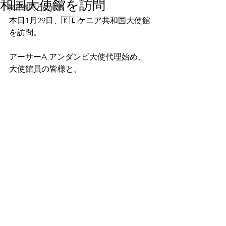
和国大使館を訪問
教育機関との連携
本日1月29日、🇰🇪ケニア共和国大使館
を訪問。
アーサーA.アンダンビ大使代理始め、
大使館員の皆様と。