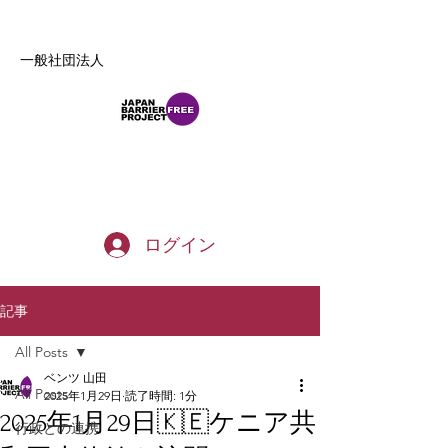
一般社団法人
b_tommy_s@yahoo.co.jp
ログイン
記事
All Posts
ベンツ 山田
All Posts
2025年1月29日
読了時間: 1分
2025年1月29日🇰🇪ケニア共
行政との連携