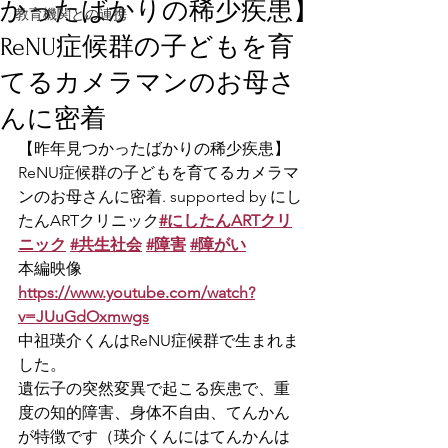
かったばかりの稀少疾患】
教育機関との連携
ReNU症候群の子どもを育
てるカメラマンのお母さ
んに密着
【昨年見つかったばかりの稀少疾患】
ReNU症候群の子どもを育てるカメラマ
ンのお母さんに密着. supported by にし
たんARTクリニック
#にしたんARTクリ
ニック
#共生社会
#障害
#障がい
本編映像
https://www.youtube.com/watch?
v=JUuGdOxmwgs
中祖瑛介くんはReNU症候群で生まれま
した。
遺伝子の突然変異で起こる疾患で、重
度の知的障害、身体不自由、てんかん
が特徴です（瑛介くんにはてんかんは