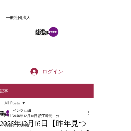
一般社団法人
b_tommy_s@yahoo.co.jp
ログイン
記事
All Posts
ベンツ 山田
All Posts
2025年12月16日
読了時間: 1分
2025年12月16日【昨年見つ
行政との連携