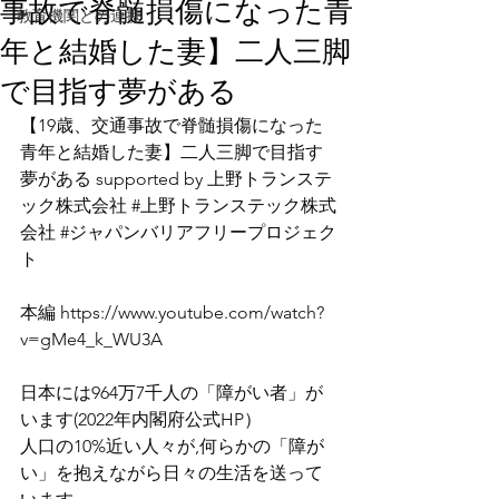
事故で脊髄損傷になった青
教育機関との連携
年と結婚した妻】二人三脚
で目指す夢がある
【19歳、交通事故で脊髄損傷になった
青年と結婚した妻】二人三脚で目指す
夢がある supported by 上野トランステ
ック株式会社 
#上野トランステック株式
会社
#ジャパンバリアフリープロジェク
ト
本編 
https://www.youtube.com/watch?
v=gMe4_k_WU3A
日本には964万7千人の「障がい者」が
います(2022年内閣府公式HP）
人口の10%近い人々が,何らかの「障が
い」を抱えながら日々の生活を送って