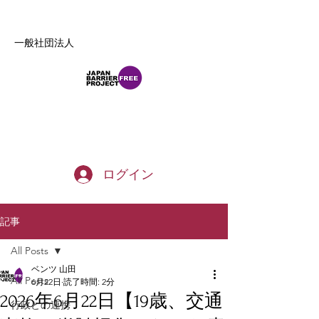
一般社団法人
b_tommy_s@yahoo.co.jp
ログイン
記事
All Posts
ベンツ 山田
All Posts
6月22日
読了時間: 2分
2026年6月22日【19歳、交通
行政との連携