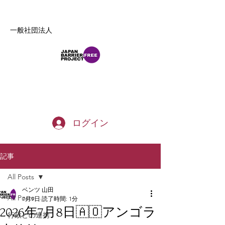
一般社団法人
b_tommy_s@yahoo.co.jp
ログイン
記事
All Posts
ベンツ 山田
All Posts
7月9日
読了時間: 1分
2026年7月8日🇦🇴アンゴラ
行政との連携