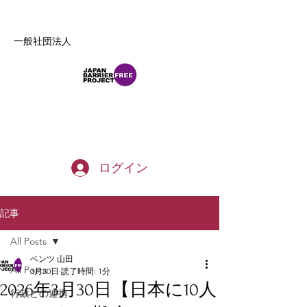
一般社団法人
b_tommy_s@yahoo.co.jp
ログイン
記事
All Posts
ベンツ 山田
All Posts
3月30日
読了時間: 1分
2026年3月30日【日本に10人
行政との連携