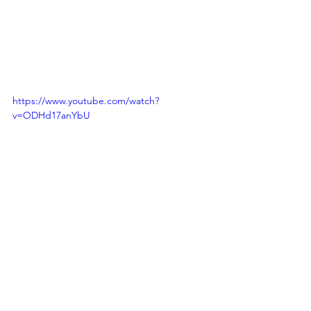
https://www.youtube.com/watch?
v=ODHd17anYbU