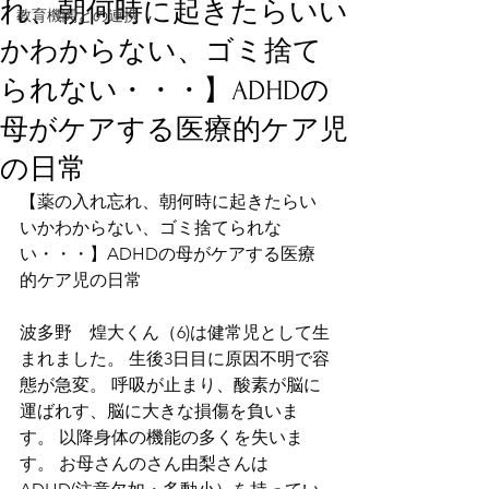
れ、朝何時に起きたらいい
教育機関との連携
かわからない、ゴミ捨て
られない・・・】ADHDの
母がケアする医療的ケア児
の日常
【薬の入れ忘れ、朝何時に起きたらい
いかわからない、ゴミ捨てられな
い・・・】ADHDの母がケアする医療
的ケア児の日常　
波多野　煌大くん（6)は健常児として生
まれました。 生後3日目に原因不明で容
態が急変。 呼吸が止まり、酸素が脳に
運ばれす、脳に大きな損傷を負いま
す。 以降身体の機能の多くを失いま
す。 お母さんのさん由梨さんは