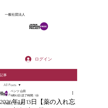
一般社団法人
b_tommy_s@yahoo.co.jp
ログイン
記事
All Posts
ベンツ 山田
All Posts
1月13日
読了時間: 1分
2026年1月13日【薬の入れ忘
行政との連携